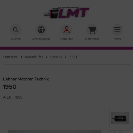
hner Motoren Technik
ALLES ANZEIGEN AUS AUSSENLÄUFER
Suchen
Einstellungen
Anmelden
Warenkorb
Menü
rQstar 41
Startseite
Innenläufer
Serie 19
1950
rQstar 70
Lehner Motoren Technik
1950
Art.Nr.:
1950