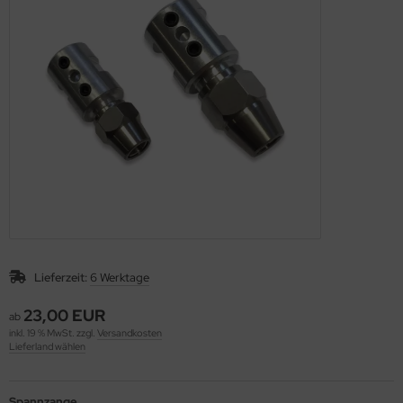
rie 30
Lieferzeit:
6 Werktage
23,00 EUR
ab
inkl. 19 % MwSt. zzgl.
Versandkosten
Lieferland wählen
Spannzange