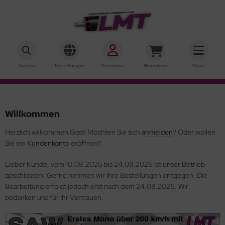
hner Motoren Technik
ALLES ANZEIGEN AUS INNENLÄUFER
ALLES ANZEIGEN AUS AUSSENLÄUFER
Suchen
Einstellungen
Anmelden
Warenkorb
Menü
ke-Motoren
rQstar 41
r-Motoren
rQstar 70
Willkommen
sic
Herzlich willkommen
Gast!
Möchten Sie sich
anmelden
? Oder wollen
Sie ein
Kundenkonto
eröffnen?
ie 10
Lieber Kunde, vom 10.08.2026 bis 24.08.2026 ist unser Betrieb
ie 15
geschlossen. Gerne nehmen wir Ihre Bestellungen entgegen. Die
Bearbeitung erfolgt jedoch erst nach dem 24.08.2026. Wir
ie 19
bedanken uns für Ihr Vertrauen.
rie 22