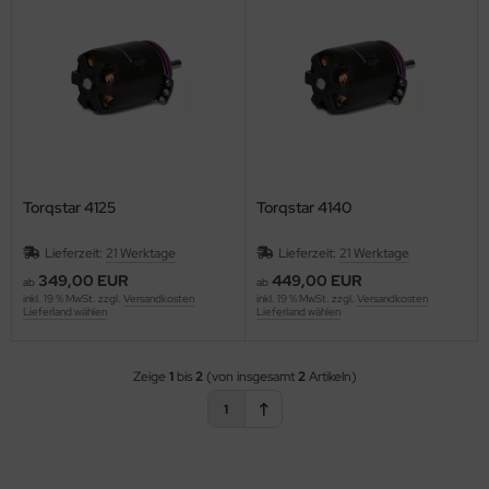
rie 30
Torqstar 4125
Torqstar 4140
Lieferzeit:
21 Werktage
Lieferzeit:
21 Werktage
349,00 EUR
449,00 EUR
ab
ab
inkl. 19 % MwSt. zzgl.
Versandkosten
inkl. 19 % MwSt. zzgl.
Versandkosten
Lieferland wählen
Lieferland wählen
Zeige
1
bis
2
(von insgesamt
2
Artikeln)
1