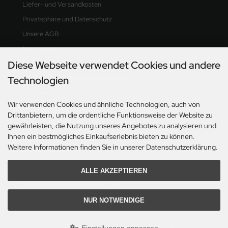
Liefer- und Versandkosten
Privatsphäre und Datenschutz
Unsere AGB
Impressum
Diese Webseite verwendet Cookies und andere
Kontakt
Technologien
Widerrufsrecht & Widerrufsformular
Lieferzeit
Wir verwenden Cookies und ähnliche Technologien, auch von
OS-Plattform
Drittanbietern, um die ordentliche Funktionsweise der Website zu
Cookie Einstellungen
gewährleisten, die Nutzung unseres Angebotes zu analysieren und
Ihnen ein bestmögliches Einkaufserlebnis bieten zu können.
Weitere Informationen finden Sie in unserer Datenschutzerklärung.
Informationen
Sitemap
ALLE AKZEPTIEREN
Elektronisches Widerrufsformular
NUR NOTWENDIGE
Alle Preise inkl. gesetzl. MwSt. zzgl.
Versandkosten
. Die durchgestrichenen Preise