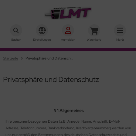
hner Motoren Technik
ALLES ANZEIGEN AUS INNENLÄUFER
ALLES ANZEIGEN AUS AUSSENLÄUFER
Suchen
Einstellungen
Anmelden
Warenkorb
Menü
ke-Motoren
rQstar 41
Startseite
Privatsphäre und Datenschutz
r-Motoren
rQstar 70
sic
Privatsphäre und Datenschutz
ie 10
ie 15
§ 1 Allgemeines
ie 19
Ihre personenbezogenen Daten (z.B. Anrede, Name, Anschrift, E-Mail-
rie 22
Adresse, Telefonnummer, Bankverbindung, Kreditkartennummer) werden von
uns nur gemäß den Bestimmungen des deutschen Datenschutzrechts und