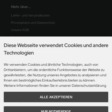
Mehr über...
Liefer- und Versandkosten
Privatsphäre und Datenschutz
Unsere AGB
Impressum
Diese Webseite verwendet Cookies und andere
Kontakt
Technologien
Widerrufsrecht & Widerrufsformular
Lieferzeit
Wir verwenden Cookies und ähnliche Technologien, auch von
OS-Plattform
Drittanbietern, um die ordentliche Funktionsweise der Website zu
Cookie Einstellungen
gewährleisten, die Nutzung unseres Angebotes zu analysieren und
Ihnen ein bestmögliches Einkaufserlebnis bieten zu können.
Weitere Informationen finden Sie in unserer Datenschutzerklärung.
Informationen
Sitemap
ALLE AKZEPTIEREN
Elektronisches Widerrufsformular
NUR NOTWENDIGE