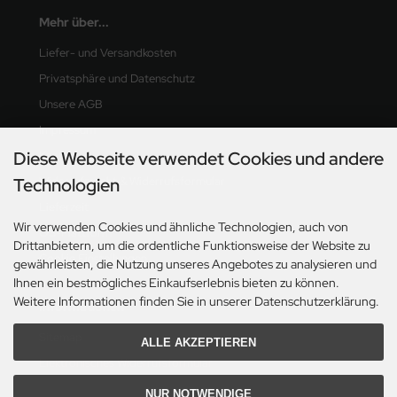
Mehr über...
Liefer- und Versandkosten
Privatsphäre und Datenschutz
Unsere AGB
Impressum
Diese Webseite verwendet Cookies und andere
Kontakt
Technologien
Widerrufsrecht & Widerrufsformular
Lieferzeit
Wir verwenden Cookies und ähnliche Technologien, auch von
OS-Plattform
Drittanbietern, um die ordentliche Funktionsweise der Website zu
Cookie Einstellungen
gewährleisten, die Nutzung unseres Angebotes zu analysieren und
Ihnen ein bestmögliches Einkaufserlebnis bieten zu können.
Weitere Informationen finden Sie in unserer Datenschutzerklärung.
Informationen
Sitemap
ALLE AKZEPTIEREN
Elektronisches Widerrufsformular
NUR NOTWENDIGE