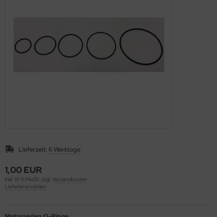
rie 30
Lieferzeit:
6 Werktage
1,00 EUR
inkl. 19 % MwSt. zzgl.
Versandkosten
Lieferland wählen
Motorserien O-Ringe