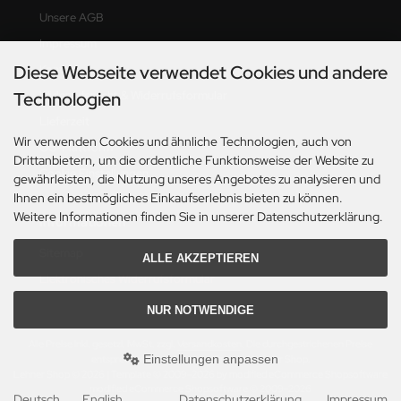
Unsere AGB
Impressum
Diese Webseite verwendet Cookies und andere
Kontakt
Widerrufsrecht & Widerrufsformular
Technologien
Lieferzeit
Wir verwenden Cookies und ähnliche Technologien, auch von
OS-Plattform
Drittanbietern, um die ordentliche Funktionsweise der Website zu
Cookie Einstellungen
gewährleisten, die Nutzung unseres Angebotes zu analysieren und
Ihnen ein bestmögliches Einkaufserlebnis bieten zu können.
Weitere Informationen finden Sie in unserer Datenschutzerklärung.
Informationen
Sitemap
ALLE AKZEPTIEREN
Elektronisches Widerrufsformular
NUR NOTWENDIGE
Alle Preise inkl. gesetzl. MwSt. zzgl.
Versandkosten
. Die durchgestrichenen Preise
Einstellungen anpassen
entsprechen dem bisherigen Preis bei Lehner Shop.
Lehner Shop © 2026 | Template © 2009-2026 by modified eCommerce Shopsoftware
mod
ified eCommerce Shopsoftware © 2009-2026
Deutsch
English
Datenschutzerklärung
Impressum