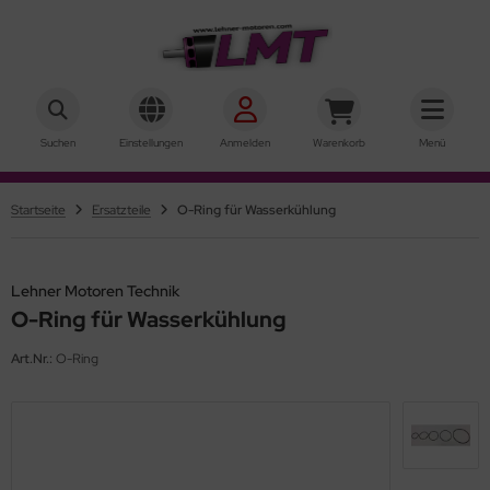
hner Motoren Technik
ALLES ANZEIGEN AUS INNENLÄUFER
ALLES ANZEIGEN AUS AUSSENLÄUFER
Suchen
Einstellungen
Anmelden
Warenkorb
Menü
ke-Motoren
rQstar 41
Startseite
Ersatzteile
O-Ring für Wasserkühlung
r-Motoren
rQstar 70
sic
Lehner Motoren Technik
O-Ring für Wasserkühlung
ie 10
Art.Nr.:
O-Ring
ie 15
ie 19
rie 22