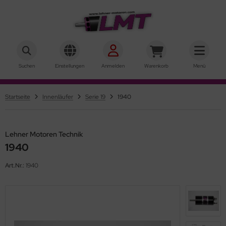
hner Motoren Technik
ALLES ANZEIGEN AUS AUSSENLÄUFER
Suchen
Einstellungen
Anmelden
Warenkorb
Menü
rQstar 41
Startseite
Innenläufer
Serie 19
1940
rQstar 70
Lehner Motoren Technik
1940
Art.Nr.:
1940