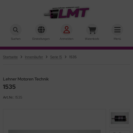
hner Motoren Technik
ALLES ANZEIGEN AUS AUSSENLÄUFER
Suchen
Einstellungen
Anmelden
Warenkorb
Menü
rQstar 41
Startseite
Innenläufer
Serie 15
1535
rQstar 70
Lehner Motoren Technik
1535
Art.Nr.:
1535