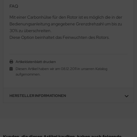
FAQ
Mit einer Carbonhülse für den Rotor ist es möglich die in der
Bedienungsanleitung angegebene Grenzdrehzahl um bis zu
30% zu überschreiten.
Diese Option beinhaltet das Feinwuchten des Rotors.
Artikeldatenblatt drucken
Diesen Artikel haben wir am 08.12.2011 in unseren Katalog
aufgenommen.
HERSTELLER INFORMATIONEN
Kunden, die diesen Artikel kauften, haben auch folgende