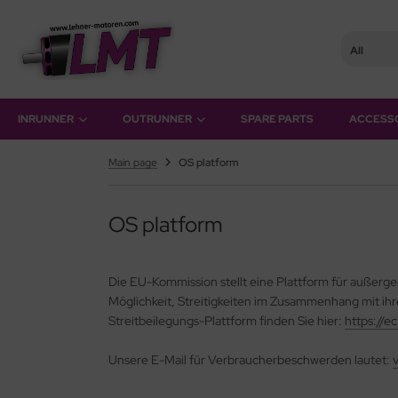
All
hner Motoren Technik
SHOW ALL FROM INRUNNER
SHOW ALL FROM OUTRUNNER
INRUNNER
OUTRUNNER
SPARE PARTS
ACCESS
ke-Motors
rQstar 41
Main page
OS platform
r-Motors
rQstar 70
OS platform
sic
ies 10
Die EU-Kommission stellt eine Plattform für außerger
ies 15
Möglichkeit, Streitigkeiten im Zusammenhang mit ihre
Streitbeilegungs-Plattform finden Sie hier:
https://e
ies 19
Unsere E-Mail für Verbraucherbeschwerden lautet:
ries 22