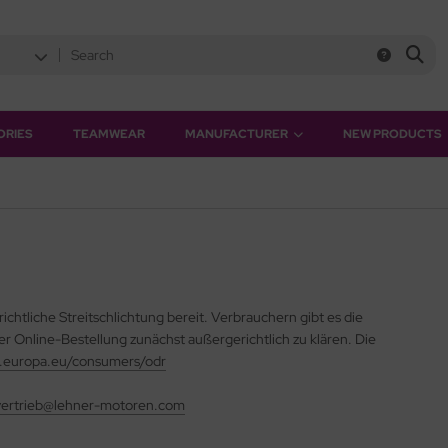
ORIES
TEAMWEAR
MANUFACTURER
NEW PRODUCTS
ichtliche Streitschlichtung bereit. Verbrauchern gibt es die
r Online-Bestellung zunächst außergerichtlich zu klären. Die
c.europa.eu/consumers/odr
vertrieb@lehner-motoren.com