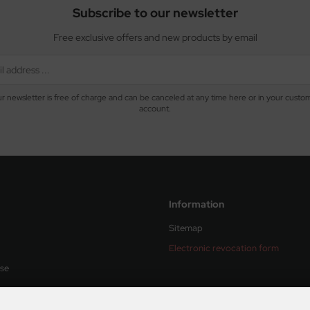
Subscribe to our newsletter
Free exclusive offers and new products by email
r newsletter is free of charge and can be canceled at any time here or in your custo
account.
Information
Sitemap
Electronic revocation form
Use