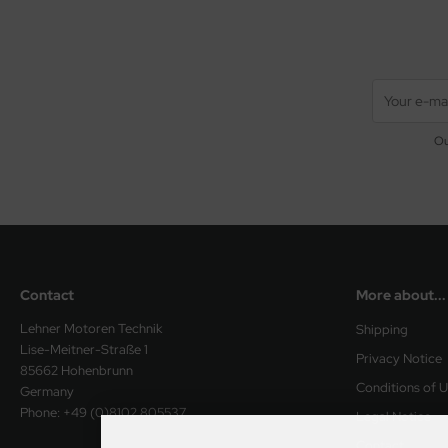
Ou
Contact
More about...
Lehner Motoren Technik
Shipping
Lise-Meitner-Straße 1
Privacy Notice
85662 Hohenbrunn
Conditions of 
Germany
Phone: +49 (0)8102 805537
Legal Notice
Contact